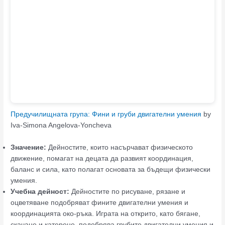
Предучилищната група: Фини и груби двигателни умения
by
Iva-Simona Angelova-Yoncheva
Значение:
Дейностите, които насърчават физическото
движение, помагат на децата да развият координация,
баланс и сила, като полагат основата за бъдещи физически
умения.
Учебна дейност:
Дейностите по рисуване, рязане и
оцветяване подобряват фините двигателни умения и
координацията око-ръка. Играта на открито, като бягане,
скачане и катерене, подобрява грубите двигателни умения и