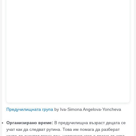
Предучилищната група
by Iva-Simona Angelova-Yoncheva
Организирано време:
В предучилищна възраст децата се
учат как да следват рутина. Това им помага да разберат