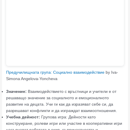
Предучилищната група: Социално взаимодействие
by Iva-
Simona Angelova-Yoncheva
Значение:
Взаимодействието с връстници и учители е от
решаващо значение за социалното и емоционалното
развитие на децата. Учи ги как да изразяват себе си, да
разрешават конфликти и да изграждат взаимоотношения.
Учебна дейност:
Групова игра: Дейности като
конструиране, ролеви игри или участие в кооперативни игри
насърчават работата в екип, съпричастността и