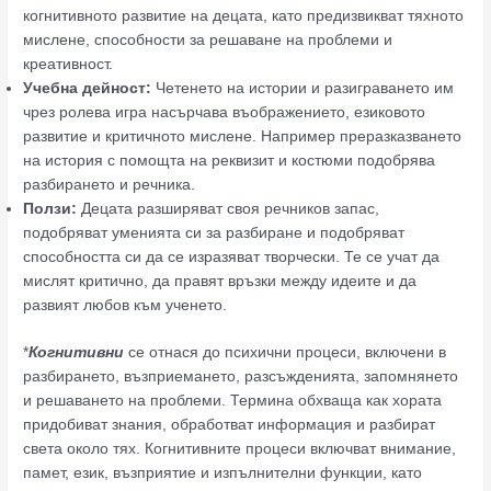
когнитивното развитие на децата, като предизвикват тяхното
мислене, способности за решаване на проблеми и
креативност.
Учебна дейност:
Четенето на истории и разиграването им
чрез ролева игра насърчава въображението, езиковото
развитие и критичното мислене. Например преразказването
на история с помощта на реквизит и костюми подобрява
разбирането и речника.
Ползи:
Децата разширяват своя речников запас,
подобряват уменията си за разбиране и подобряват
способността си да се изразяват творчески. Те се учат да
мислят критично, да правят връзки между идеите и да
развият любов към ученето.
*
Когнитивни
се отнася до психични процеси, включени в
разбирането, възприемането, разсъжденията, запомнянето
и решаването на проблеми. Термина обхваща как хората
придобиват знания, обработват информация и разбират
света около тях. Когнитивните процеси включват внимание,
памет, език, възприятие и изпълнителни функции, като