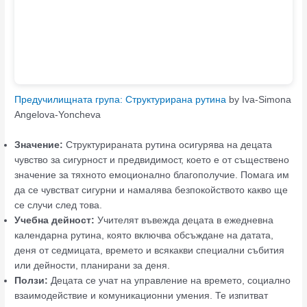
Предучилищната група: Структурирана рутина
by Iva-Simona
Angelova-Yoncheva
Значение:
Структурираната рутина осигурява на децата
чувство за сигурност и предвидимост, което е от съществено
значение за тяхното емоционално благополучие. Помага им
да се чувстват сигурни и намалява безпокойството какво ще
се случи след това.
Учебна дейност:
Учителят въвежда децата в ежедневна
календарна рутина, която включва обсъждане на датата,
деня от седмицата, времето и всякакви специални събития
или дейности, планирани за деня.
Ползи:
Децата се учат на управление на времето, социално
взаимодействие и комуникационни умения. Те изпитват