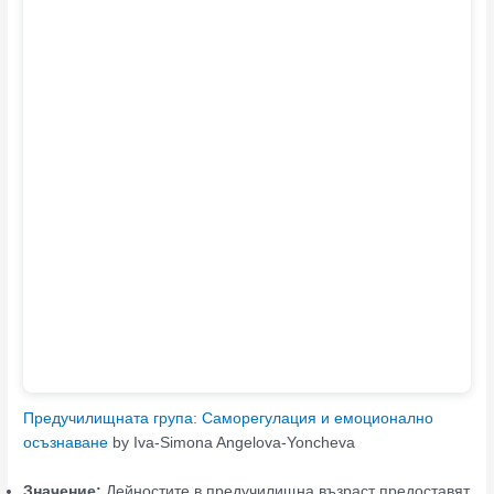
Предучилищната група: Саморегулация и емоционално
осъзнаване
by Iva-Simona Angelova-Yoncheva
Значение:
Дейностите в предучилищна възраст предоставят