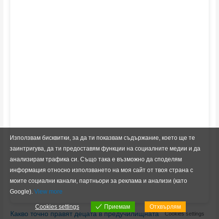
Използвам бисквитки, за да ти показвам съдържание, което ще те
заинтригува, да ти предоставям функции на социалните медии и да
анализирам трафика си.
Също така е възможно да споделям
информация относно използването на моя сайт от твоя страна с
моите социални канали, партньори за реклама и анализи (като
Google).
View more
Cookies settings
Приемам
Отхвърлям
Какво точно правят децата в предучилищната група?
by Iva-
Cookies settings