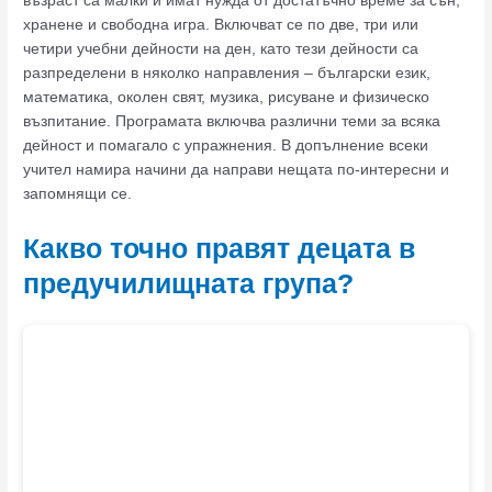
възраст са малки и имат нужда от достатъчно време за сън,
хранене и свободна игра. Включват се по две, три или
четири учебни дейности на ден, като тези дейности са
разпределени в няколко направления – български език,
математика, околен свят, музика, рисуване и физическо
възпитание. Програмата включва различни теми за всяка
дейност и помагало с упражнения. В допълнение всеки
учител намира начини да направи нещата по-интересни и
запомнящи се.
Какво точно правят децата в
предучилищната група?