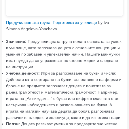
Предучилищната група: Подготовка за училище
by Iva-
Simona Angelova-Yoncheva
Значение:
Предучилищната група полага основата за успех
в училище, като запознава децата с основните концепции и
умения по забавен и увлекателен начин. Нашите маймунки
имат нужда да се упражняват по стоене мирни и следване
на инструкции.
Учебна дейност:
Игри за разпознаване на букви и числа:
Дейности като сортиране на букви, съпоставяне на форми и
броене на предмети запознават децата с понятията за
ранна грамотност и математическа грамотност. Например,
играта на „Аз виждам…“ с букви или цифри в класната стая
насърчава наблюдението и разпознаването на букви. А
играта на магазин научава децата да броят, разпознават
различните плодове и зеленчуци, както и да използват пари.
Ползи:
Децата развиват умения за предварително четене,