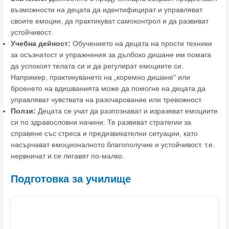
възможности на децата да идентифицират и управляват
своите емоции, да практикуват самоконтрол и да развиват
устойчивост.
Учебна дейност:
Обучението на децата на прости техники
за осъзнатост и упражнения за дълбоко дишане им помага
да успокоят телата си и да регулират емоциите си.
Например, практикуването на „коремно дишане“ или
броенето на вдишванията може да помогне на децата да
управляват чувствата на разочарование или тревожност.
Ползи:
Децата се учат да разпознават и изразяват емоциите
си по здравословни начини. Те развиват стратегии за
справяне със стреса и предизвикателни ситуации, като
насърчават емоционалното благополучие и устойчивост. т.е.
нервничат и се лигавят по-малко.
Подготовка за училище