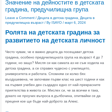
Значение на дейностите в детската
градина, предучилищна група
Leave a Comment
/
Децата в детска градина
,
Децата в
предучилищна възраст
/ By
ISAYO
/
март 6, 2024
Ролята на детската градина за
развитието на детската личност
Често чувам, че е важно децата да посещават детска
градина, особено предучилищната група на възраст 4 до 7
години, но защо? Мисля си как самата аз не съм ходила на
детска градина, а се справих чудесно с училището,
университета и работата. Спомням си колко бях
въодушевена, че започвам първи клас на шест години и как
на първия учебен ден създадох едно от най-прекрасните
приятелства в живота си. Мислех си, че за всички е така,
докато не проучих въпроса в дълбочина, опитвайки се да
преценя кое ще бъде най-доброто за Алекс.