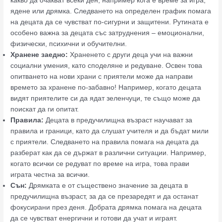
какво да очакват всеки ден, например кога е време за игра,
ядене или дрямка. Следването на определен график помага
на децата да се чувстват по-сигурни и защитени. Рутината е
особено важна за децата със затруднения – емоционални,
физически, психични и обучителни.
Хранене заедно:
Храненето с други деца учи на важни
социални умения, като споделяне и редуване. Освен това
опитването на нови храни с приятели може да направи
времето за хранене по-забавно! Например, когато децата
видят приятелите си да ядат зеленчуци, те също може да
поискат да ги опитат.
Правила:
Децата в предучилищна възраст научават за
правила и граници, като да слушат учителя и да бъдат мили
с приятели. Следването на правила помага на децата да
разберат как да се държат в различни ситуации. Например,
когато всички се редуват по време на игра, това прави
играта честна за всички.
Сън:
Дрямката е от съществено значение за децата в
предучилищна възраст, за да се презаредят и да останат
фокусирани през деня. Добрата дрямка помага на децата
да се чувстват енергични и готови да учат и играят.