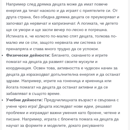
Например след дрямка децата може да имат повече
енергия да тичат наоколо и да играят с приятелите си. От
друга страна, без обедна дрямка децата се преуморяват и
започват да нервичат и капризничат. А логиката, че детето
ще се умори и ще заспи вечер по-лесно е погрешна.
Истината е, че колкото по-малко спят децата, толкова по-
малко им се спи, защото нервната им система се
пренапряга и става много трудно да се успокои.
Физически дейности:
Бягането, скачането и игрите
помагат на децата да развият своите мускули и
координация. Освен това, активността е чудесен начин за
децата да изразходват допълнителна енергия и да останат
здрави. Например, игрите на гоненица и криеница или
йогата помагат на децата да останат активни и да се
забавляват в същото време.
Учебни дейности:
Предучилищната възраст е свързана с
учене чрез игра! Децата изследват нови идеи, решават
проблеми и изграждат важни умения като броене, четене и
писане. Например, играта с блокчета помага на децата да
научат за формите и моделите, докато рисуването