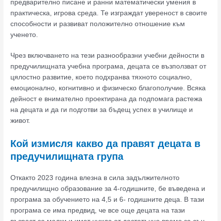
предварително писане и ранни математически умения в
практическа, игрова среда. Те изграждат увереност в своите
способности и развиват положително отношение към
ученето.
Чрез включването на тези разнообразни учебни дейности в
предучилищната учебна програма, децата се възползват от
цялостно развитие, което подхранва тяхното социално,
емоционално, когнитивно и физическо благополучие. Всяка
дейност е внимателно проектирана да подпомага растежа
на децата и да ги подготви за бъдещ успех в училище и
живот.
Кой измисля какво да правят децата в
предучилищната група
Откакто 2023 година влезна в сила задължителното
предучилищно образование за 4-годишните, бе въведена и
програма за обучението на 4,5 и 6- годишните деца. В тази
програма се има предвид, че все още децата на тази